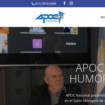
(011) 5510-5090
IN
APOC
HUMOR 
APOC Nacional presentó 
en el Salón Monigote de 