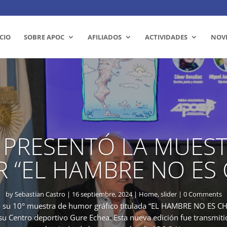
ICIO
SOBRE APOC
AFILIADOS
ACTIVIDADES
NOV
 PRESENTÓ LA MUEST
“EL HAMBRE NO ES 
by
Sebastian Castro
|
16 septiembre, 2024
|
Home
,
slider
| 0 Comments
su 10° muestra de humor gráfico titulada “EL HAMBRE NO ES CHI
su Centro deportivo Gure Echea. Esta nueva edición fue transmit