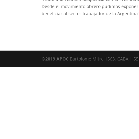
Desde el movimiento obrero pudimos exponer a
beneficiar al sector trabajador de la Argentin
©2019 APOC
Bartolomé Mitre 1563, CABA | 55