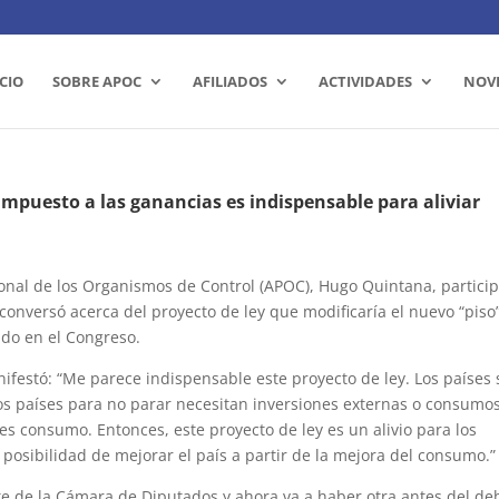
ICIO
SOBRE APOC
AFILIADOS
ACTIVIDADES
NOV
impuesto a las ganancias es indispensable para aliviar
rsonal de los Organismos de Control (APOC), Hugo Quintana, partici
onversó acerca del proyecto de ley que modificaría el nuevo “piso”
ndo en el Congreso.
ifestó: “Me parece indispensable este proyecto de ley. Los países
os países para no parar necesitan inversiones externas o consumo
es consumo. Entonces, este proyecto de ley es un alivio para los
 posibilidad de mejorar el país a partir de la mejora del consumo.”
e de la Cámara de Diputados y ahora va a haber otra antes del de