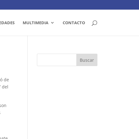
EDADES
MULTIMEDIA
CONTACTO
pó de
 del
 son
s
bate.