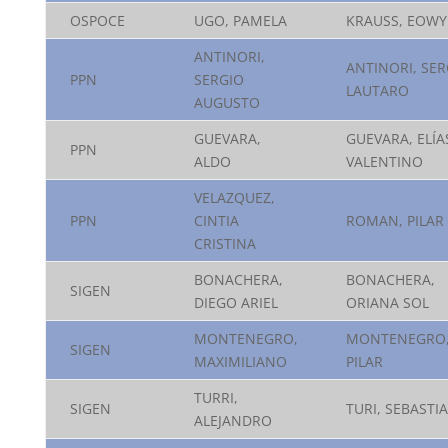
OSPOCE
UGO, PAMELA
KRAUSS, EOW
ANTINORI,
ANTINORI, SER
PPN
SERGIO
LAUTARO
AUGUSTO
GUEVARA,
GUEVARA, ELÍA
PPN
ALDO
VALENTINO
VELAZQUEZ,
PPN
CINTIA
ROMAN, PILAR
CRISTINA
BONACHERA,
BONACHERA,
SIGEN
DIEGO ARIEL
ORIANA SOL
MONTENEGRO,
MONTENEGRO,
SIGEN
MAXIMILIANO
PILAR
TURRI,
SIGEN
TURI, SEBASTI
ALEJANDRO