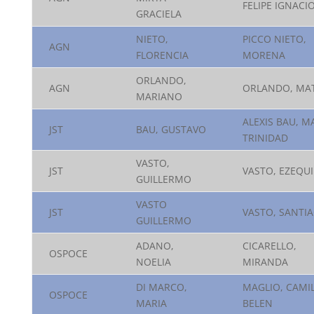
FELIPE IGNACI
GRACIELA
NIETO,
PICCO NIETO,
AGN
FLORENCIA
MORENA
ORLANDO,
AGN
ORLANDO, MAT
MARIANO
ALEXIS BAU, M
JST
BAU, GUSTAVO
TRINIDAD
VASTO,
JST
VASTO, EZEQUI
GUILLERMO
VASTO
JST
VASTO, SANTI
GUILLERMO
ADANO,
CICARELLO,
OSPOCE
NOELIA
MIRANDA
DI MARCO,
MAGLIO, CAMI
OSPOCE
MARIA
BELEN