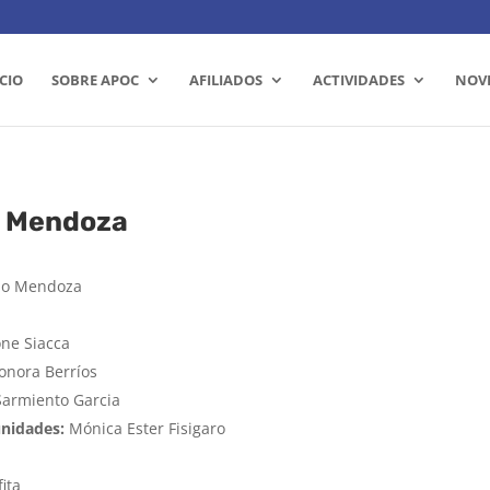
ICIO
SOBRE APOC
AFILIADOS
ACTIVIDADES
NOV
e Mendoza
do Mendoza
ne Siacca
onora Berríos
Sarmiento Garcia
unidades:
Mónica Ester Fisigaro
ita