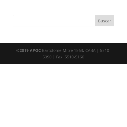
©2019 APOC
Bartolomé Mitre 1563, CABA | 5510-
5090 | Fax: 5510-5160